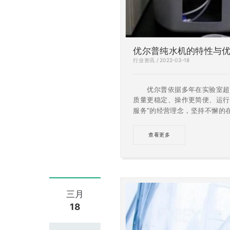
优尔普纯水机的特性与
行业资讯 / 2022-03-18
优尔普依据多年在实验室超纯
质量更稳定、操作更简便、运行
服务”的经营理念，坚持不懈的
内超纯水机行业名列前茅。
查看更多
三月
18